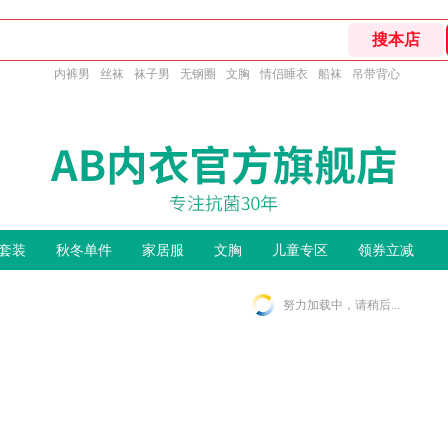
内裤男
丝袜
袜子男
无钢圈
文胸
情侣睡衣
船袜
吊带背心
套装
秋冬单件
家居服
文胸
儿童专区
领券立减
努力加载中，请稍后...