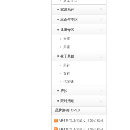
女士背心
家居系列
本命年专区
儿童专区
女童
男童
袜子其他
男袜
女袜
抗菌袜
折扣
限时活动
品牌热销TOP10
AB4条商场同款女抗菌短裤棉
质中老年夏薄宽松大码高腰奶
AB4条商场同款女抗菌短裤棉